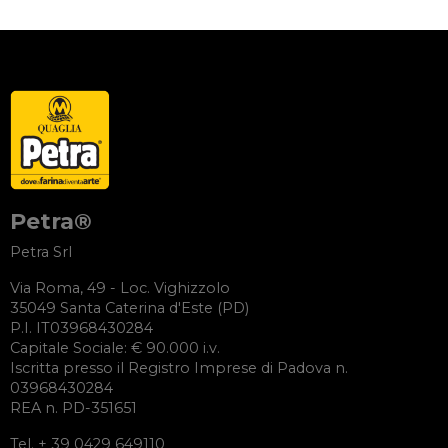
Petra®
Petra Srl
Via Roma, 49 - Loc. Vighizzolo
35049 Santa Caterina d'Este (PD)
P.I. IT03968430284
Capitale Sociale: € 90.000 i.v.
Iscritta presso il Registro Imprese di Padova n.
03968430284
REA n. PD-351651
Tel. + 39 0429 649110