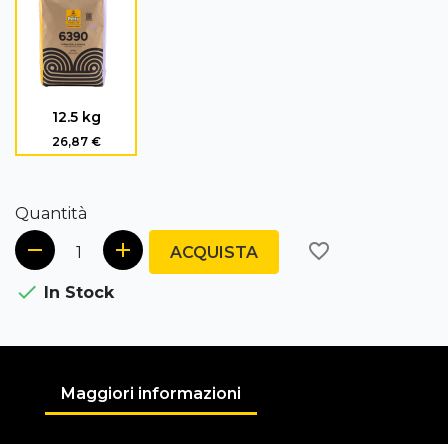
12.5 kg
26,87 €
Quantità
favorite_border
ACQUISTA

In Stock
Maggiori informazioni