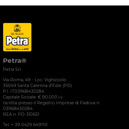
Petra®
Petra Srl
Via Roma, 49 - Loc. Vighizzolo
35049 Santa Caterina d'Este (PD)
P.I. IT03968430284
Capitale Sociale: € 90.000 i.v.
Iscritta presso il Registro Imprese di Padova n.
03968430284
REA n. PD-351651
Tel. + 39 0429 649110