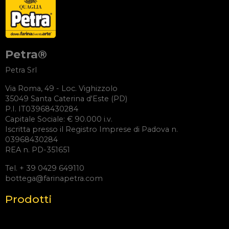
Petra®
Petra Srl
Via Roma, 49 - Loc. Vighizzolo
35049 Santa Caterina d'Este (PD)
P.I. IT03968430284
Capitale Sociale: € 90.000 i.v.
Iscritta presso il Registro Imprese di Padova n.
03968430284
REA n. PD-351651
Tel. + 39 0429 649110
bottega@farinapetra.com
Prodotti