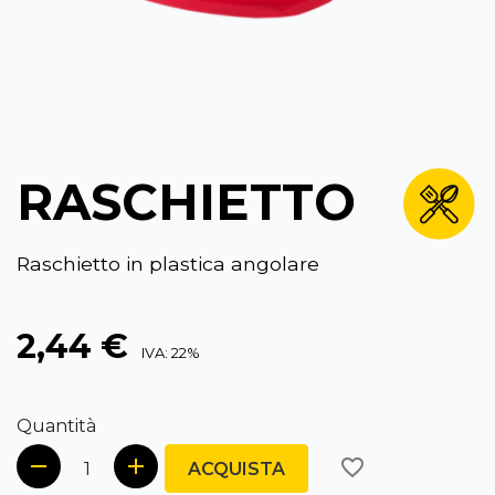
RASCHIETTO
Raschietto in plastica angolare
2,44 €
IVA: 22%
Quantità
favorite_border
ACQUISTA