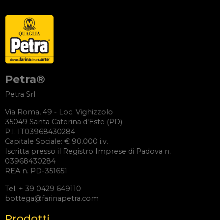
Petra®
Petra Srl
Via Roma, 49 - Loc. Vighizzolo
35049 Santa Caterina d'Este (PD)
P.I. IT03968430284
Capitale Sociale: € 90.000 i.v.
Iscritta presso il Registro Imprese di Padova n.
03968430284
REA n. PD-351651
Tel. + 39 0429 649110
bottega@farinapetra.com
Prodotti