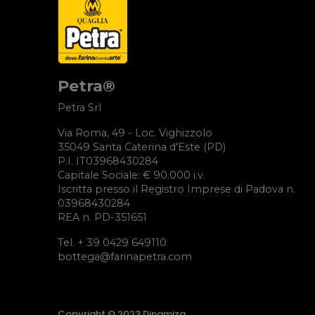
Petra®
Petra Srl
Via Roma, 49 - Loc. Vighizzolo
35049 Santa Caterina d'Este (PD)
P.I. IT03968430284
Capitale Sociale: € 90.000 i.v.
Iscritta presso il Registro Imprese di Padova n.
03968430284
REA n. PD-351651
Tel. + 39 0429 649110
bottega@farinapetra.com
Copyright © 2023 Dinamiza