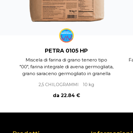
PETRA 0105 HP
Miscela di farina di grano tenero tipo
F
"00", farina integrale di avena germogliata,
grano saraceno germogliato in granella
2,5 CHILOGRAMMI
10 kg
da 22.84 €