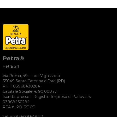
Petra®
Petra Srl
Via Roma, 49 - Loc. Vighizzolo
35049 Santa Caterina d'Este (PD)
P.I. IT03968430284
Capitale Sociale: € 90.000 i.v.
Iscritta presso il Registro Imprese di Padova n.
03968430284
REA n. PD-351651
Tel. + 39 0429 649110