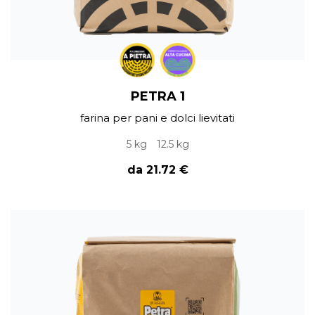
PETRA 1
farina per pani e dolci lievitati
5 kg
12.5 kg
da 21.72 €