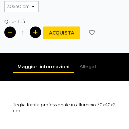
Quantità
favorite_border
ACQUISTA
Maggiori informazioni
Allegati
Teglia forata professionale in alluminio 30x40x2
cm