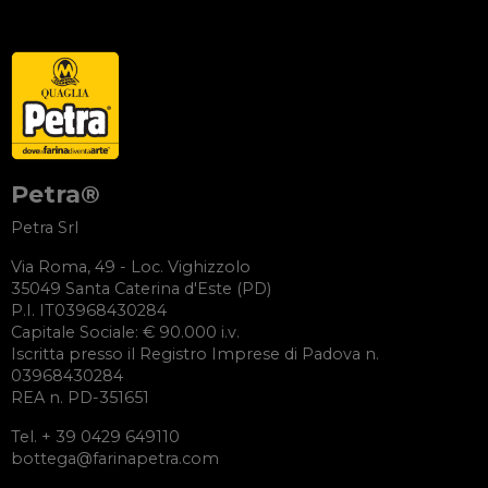
Petra®
Petra Srl
Via Roma, 49 - Loc. Vighizzolo
35049 Santa Caterina d'Este (PD)
P.I. IT03968430284
Capitale Sociale: € 90.000 i.v.
Iscritta presso il Registro Imprese di Padova n.
03968430284
REA n. PD-351651
Tel. + 39 0429 649110
bottega@farinapetra.com