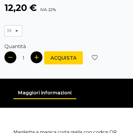
12,20 €
IVA: 22%
Quantità
favorite_border
ACQUISTA
Maggiori informazioni
Maglietta a manica corta gialla con codice QR